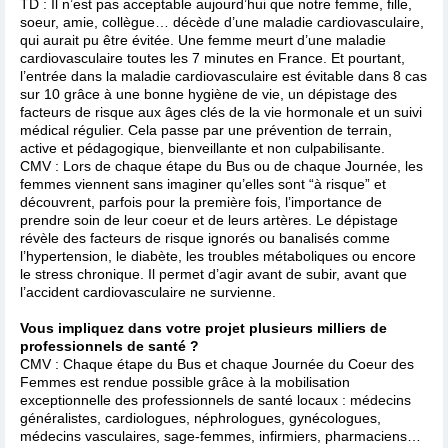
TD : Il n’est pas acceptable aujourd’hui que notre femme, fille,
soeur, amie, collègue… décède d’une maladie cardiovasculaire,
qui aurait pu être évitée. Une femme meurt d’une maladie
cardiovasculaire toutes les 7 minutes en France. Et pourtant,
l’entrée dans la maladie cardiovasculaire est évitable dans 8 cas
sur 10 grâce à une bonne hygiène de vie, un dépistage des
facteurs de risque aux âges clés de la vie hormonale et un suivi
médical régulier. Cela passe par une prévention de terrain,
active et pédagogique, bienveillante et non culpabilisante.
CMV : Lors de chaque étape du Bus ou de chaque Journée, les
femmes viennent sans imaginer qu’elles sont “à risque” et
découvrent, parfois pour la première fois, l’importance de
prendre soin de leur coeur et de leurs artères. Le dépistage
révèle des facteurs de risque ignorés ou banalisés comme
l’hypertension, le diabète, les troubles métaboliques ou encore
le stress chronique. Il permet d’agir avant de subir, avant que
l’accident cardiovasculaire ne survienne.
Vous impliquez dans votre projet plusieurs milliers de
professionnels de santé ?
CMV : Chaque étape du Bus et chaque Journée du Coeur des
Femmes est rendue possible grâce à la mobilisation
exceptionnelle des professionnels de santé locaux : médecins
généralistes, cardiologues, néphrologues, gynécologues,
médecins vasculaires, sage-femmes, infirmiers, pharmaciens…