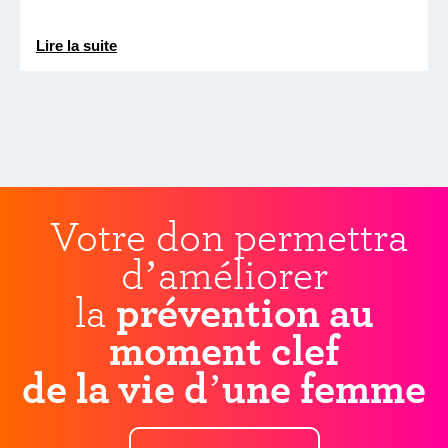
Lire la suite
Votre don permettra
d’améliorer
la
prévention au
moment clef
de la vie d’une femme