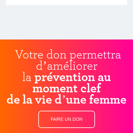
Votre don permettra
d’améliorer
la
prévention au
moment clef
de la vie d’une femme
FAIRE UN DON