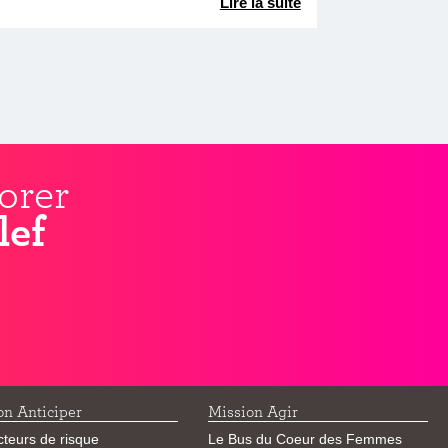
Lire la suite
orer
lef
on Anticiper
Mission Agir
cteurs de risque
Le Bus du Coeur des Femmes