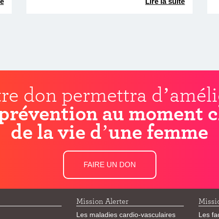
te
Lire la suite
re don permettra d’améli
prévention au moment c
de la vie d’une femme
FAIRE UN DON
Mission Alerter
Missi
Les maladies cardio-vasculaires
Les fa