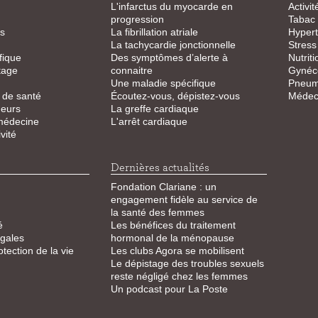
L'infarctus du myocarde en
Activi
progression
Tabac
s
La fibrillation atriale
Hypert
La tachycardie jonctionnelle
Stress
fique
Des symptômes d’alerte à
Nutriti
tage
connaitre
Gynéco
Une maladie spécifique
Pneum
 de santé
Écoutez-vous, dépistez-vous
Médeci
eurs
La greffe cardiaque
 médecine
L'arrêt cardiaque
vité
Dernières actualités
Fondation Clariane : un
engagement fidèle au service de
la santé des femmes
é
Les bénéfices du traitement
égales
hormonal de la ménopause
otection de la vie
Les clubs Agora se mobilisent
Le dépistage des troubles sexuels
reste négligé chez les femmes
Un podcast pour La Poste