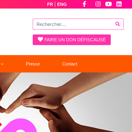
|
FR
ENG
FAIRE UN DON DÉFISCALISÉ
r
Presse
Contact