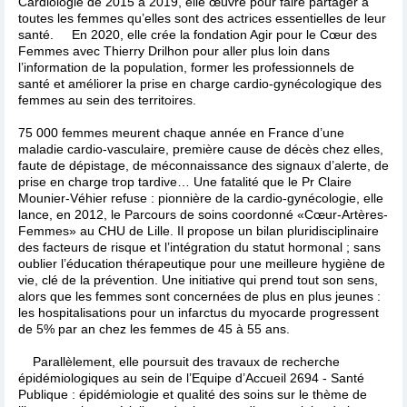
Cardiologie de 2015 à 2019, elle œuvre pour faire partager à
toutes les femmes qu’elles sont des actrices essentielles de leur
santé. En 2020, elle crée la fondation Agir pour le Cœur des
Femmes avec Thierry Drilhon pour aller plus loin dans
l’information de la population, former les professionnels de
santé et améliorer la prise en charge cardio-gynécologique des
femmes au sein des territoires.
75 000 femmes meurent chaque année en France d’une
maladie cardio-vasculaire, première cause de décès chez elles,
faute de dépistage, de méconnaissance des signaux d’alerte, de
prise en charge trop tardive… Une fatalité que le Pr Claire
Mounier-Véhier refuse : pionnière de la cardio-gynécologie, elle
lance, en 2012, le Parcours de soins coordonné «Cœur-Artères-
Femmes» au CHU de Lille. Il propose un bilan pluridisciplinaire
des facteurs de risque et l’intégration du statut hormonal ; sans
oublier l’éducation thérapeutique pour une meilleure hygiène de
vie, clé de la prévention. Une initiative qui prend tout son sens,
alors que les femmes sont concernées de plus en plus jeunes :
les hospitalisations pour un infarctus du myocarde progressent
de 5% par an chez les femmes de 45 à 55 ans.
Parallèlement, elle poursuit des travaux de recherche
épidémiologiques au sein de l’Equipe d’Accueil 2694 - Santé
Publique : épidémiologie et qualité des soins sur le thème de