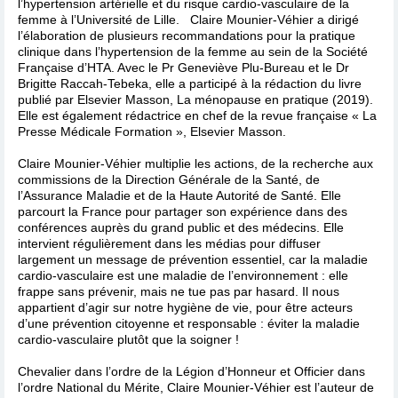
l’hypertension artérielle et du risque cardio-vasculaire de la
femme à l’Université de Lille. Claire Mounier-Véhier a dirigé
l’élaboration de plusieurs recommandations pour la pratique
clinique dans l’hypertension de la femme au sein de la Société
Française d’HTA. Avec le Pr Geneviève Plu-Bureau et le Dr
Brigitte Raccah-Tebeka, elle a participé à la rédaction du livre
publié par Elsevier Masson, La ménopause en pratique (2019).
Elle est également rédactrice en chef de la revue française « La
Presse Médicale Formation », Elsevier Masson.
Claire Mounier-Véhier multiplie les actions, de la recherche aux
commissions de la Direction Générale de la Santé, de
l’Assurance Maladie et de la Haute Autorité de Santé. Elle
parcourt la France pour partager son expérience dans des
conférences auprès du grand public et des médecins. Elle
intervient régulièrement dans les médias pour diffuser
largement un message de prévention essentiel, car la maladie
cardio-vasculaire est une maladie de l’environnement : elle
frappe sans prévenir, mais ne tue pas par hasard. Il nous
appartient d’agir sur notre hygiène de vie, pour être acteurs
d’une prévention citoyenne et responsable : éviter la maladie
cardio-vasculaire plutôt que la soigner !
Chevalier dans l’ordre de la Légion d’Honneur et Officier dans
l’ordre National du Mérite, Claire Mounier-Véhier est l’auteur de