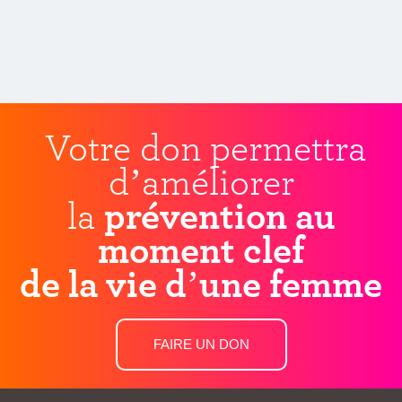
Votre don permettra
d’améliorer
la
prévention au
moment clef
de la vie d’une femme
FAIRE UN DON