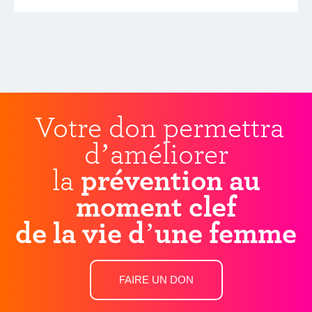
Votre don permettra
d’améliorer
la
prévention au
moment clef
de la vie d’une femme
FAIRE UN DON