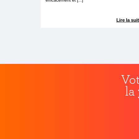
efficacement et [...]
Lire la sui
Vot
la