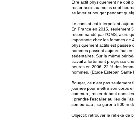
Etre actif physiquement ne doit pa
rester assis au moins sept heures
se lever et bouger pendant quelq
Le constat est interpellant aujou
En France en 2015, seulement 52,
recommandé par l’OMS, alors qu’e
importante chez les femmes de 4
physiquement actifs est passée
hommes passent aujourd’hui en m
sédentaires. Sur la même périod
travail a fortement progressé ch
heures en 2006. 22 % des femmes
hommes. (Etude Esteban Santé 
Bouger, ce n’est pas seulement fa
journée pour mettre son corps en
commun ; rester debout dans les
; prendre l’escalier au lieu de l’
son bureau ; se garer à 500 m d
Objectif: retrouver le réflexe de b