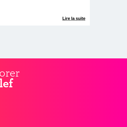
Lire la suite
orer
lef