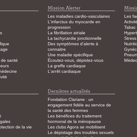
Mission Alerter
Missi
Les maladies cardio-vasculaires
Les fa
L'infarctus du myocarde en
Activi
progression
Tabac
s
La fibrillation atriale
Hypert
La tachycardie jonctionnelle
Stress
fique
Des symptômes d’alerte à
Nutriti
tage
connaitre
Gynéco
Une maladie spécifique
Pneum
 de santé
Écoutez-vous, dépistez-vous
Médeci
eurs
La greffe cardiaque
 médecine
L'arrêt cardiaque
vité
Dernières actualités
Fondation Clariane : un
engagement fidèle au service de
la santé des femmes
é
Les bénéfices du traitement
égales
hormonal de la ménopause
otection de la vie
Les clubs Agora se mobilisent
Le dépistage des troubles sexuels