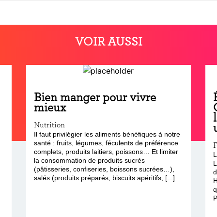
VOIR AUSSI
Bien manger pour vivre
mieux
Nutrition
Il faut privilégier les aliments bénéfiques à notre
santé : fruits, légumes, féculents de préférence
F
complets, produits laitiers, poissons… Et limiter
L
la consommation de produits sucrés
L
(pâtisseries, confiseries, boissons sucrées…),
d
salés (produits préparés, biscuits apéritifs, [...]
H
q
P