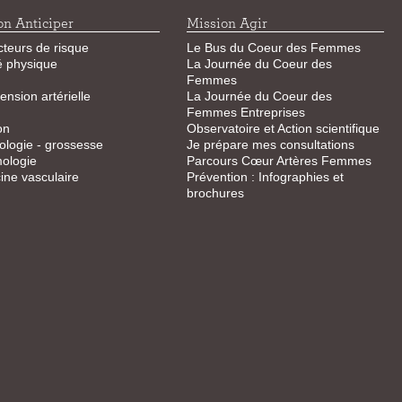
on Anticiper
Mission Agir
cteurs de risque
Le Bus du Coeur des Femmes
té physique
La Journée du Coeur des
Femmes
ension artérielle
La Journée du Coeur des
Femmes Entreprises
on
Observatoire et Action scientifique
logie - grossesse
Je prépare mes consultations
ologie
Parcours Cœur Artères Femmes
ne vasculaire
Prévention : Infographies et
brochures