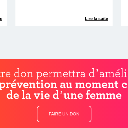
te
Lire la suite
re don permettra d’améli
prévention au moment c
de la vie d’une femme
FAIRE UN DON