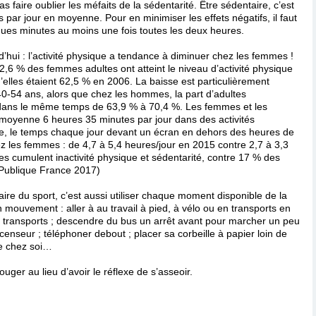
s faire oublier les méfaits de la sédentarité. Être sédentaire, c’est
 par jour en moyenne. Pour en minimiser les effets négatifs, il faut
ues minutes au moins une fois toutes les deux heures.
rd’hui : l’activité physique a tendance à diminuer chez les femmes !
6 % des femmes adultes ont atteint le niveau d’activité physique
lles étaient 62,5 % en 2006. La baisse est particulièrement
0-54 ans, alors que chez les hommes, la part d’adultes
 dans le même temps de 63,9 % à 70,4 %. Les femmes et les
oyenne 6 heures 35 minutes par jour dans des activités
e, le temps chaque jour devant un écran en dehors des heures de
ez les femmes : de 4,7 à 5,4 heures/jour en 2015 contre 2,7 à 3,3
 cumulent inactivité physique et sédentarité, contre 17 % des
Publique France 2017)
ire du sport, c’est aussi utiliser chaque moment disponible de la
 mouvement : aller à au travail à pied, à vélo ou en transports en
 transports ; descendre du bus un arrêt avant pour marcher un peu
ascenseur ; téléphoner debout ; placer sa corbeille à papier loin de
e chez soi…
ouger au lieu d’avoir le réflexe de s’asseoir.