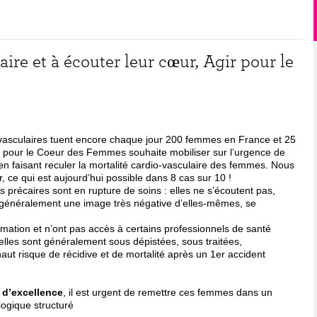
ire et à écouter leur cœur, Agir pour le
-vasculaires tuent encore chaque jour 200 femmes en France et 25
pour le Coeur des Femmes souhaite mobiliser sur l’urgence de
e en faisant reculer la mortalité cardio-vasculaire des femmes. Nous
r, ce qui est aujourd’hui possible dans 8 cas sur 10 !
récaires sont en rupture de soins : elles ne s’écoutent pas,
t généralement une image très négative d’elles-mêmes, se
rmation et n’ont pas accès à certains professionnels de santé
elles sont généralement sous dépistées, sous traitées,
haut risque de récidive et de mortalité après un 1er accident
 d’excellence
, il est urgent de remettre ces femmes dans un
ogique structuré