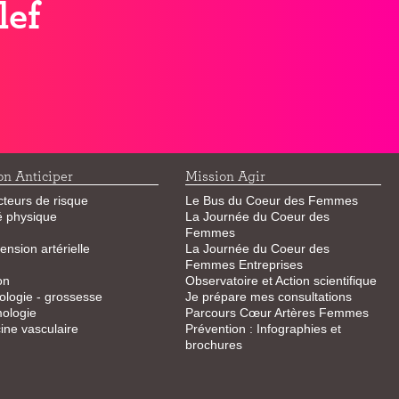
lef
on Anticiper
Mission Agir
cteurs de risque
Le Bus du Coeur des Femmes
té physique
La Journée du Coeur des
Femmes
ension artérielle
La Journée du Coeur des
Femmes Entreprises
on
Observatoire et Action scientifique
logie - grossesse
Je prépare mes consultations
ologie
Parcours Cœur Artères Femmes
ne vasculaire
Prévention : Infographies et
brochures