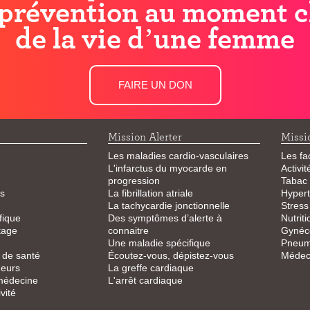
prévention au moment c
de la vie d’une femme
FAIRE UN DON
Mission Alerter
Missi
Les maladies cardio-vasculaires
Les fa
L'infarctus du myocarde en
Activi
progression
Tabac
s
La fibrillation atriale
Hypert
La tachycardie jonctionnelle
Stress
fique
Des symptômes d’alerte à
Nutriti
tage
connaitre
Gynéco
Une maladie spécifique
Pneum
 de santé
Écoutez-vous, dépistez-vous
Médeci
eurs
La greffe cardiaque
 médecine
L'arrêt cardiaque
vité