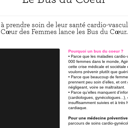
 à prendre soin de leur santé cardio-vascula
Cœur des Femmes lance les Bus du Cœur.
Pourquoi un bus du coeur ?
• Parce que les maladies cardio
000 femmes dans le monde, Agir 
cette crise médicale et sociétal
voulons prévenir plutôt que guéri
• Parce que beaucoup de femmes p
prennent peu soin d’elles, et on
négligeant, voire se maltraitant.
• Parce qu’elles manquent d’info
(cardiologues, gynécologues...), 
insuffisamment suivies et à très 
cardiaque.
Pour une médecine préventive
parcours de soins cardio-gynécol