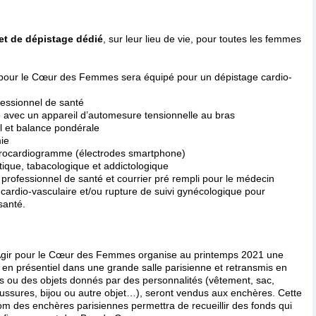
et de dépistage dédié
, sur leur lieu de vie, pour toutes les femmes
 pour le Cœur des Femmes sera équipé pour un dépistage cardio-
fessionnel de santé
le avec un appareil d’automesure tensionnelle au bras
 et balance pondérale
mie
ectrocardiogramme (électrodes smartphone)
tique, tabacologique et addictologique
 professionnel de santé et courrier pré rempli pour le médecin
 cardio-vasculaire et/ou rupture de suivi gynécologique pour
santé.
 Agir pour le Cœur des Femmes organise au printemps 2021 une
en présentiel dans une grande salle parisienne et retransmis en
ts ou des objets donnés par des personnalités (vêtement, sac,
ussures, bijou ou autre objet…), seront vendus aux enchères. Cette
m des enchères parisiennes permettra de recueillir des fonds qui