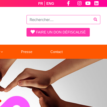
|
FR
ENG
FAIRE UN DON DÉFISCALISÉ
r
Presse
Contact