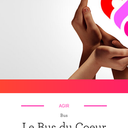
AGIR
Bus
Le Bus du Coeur