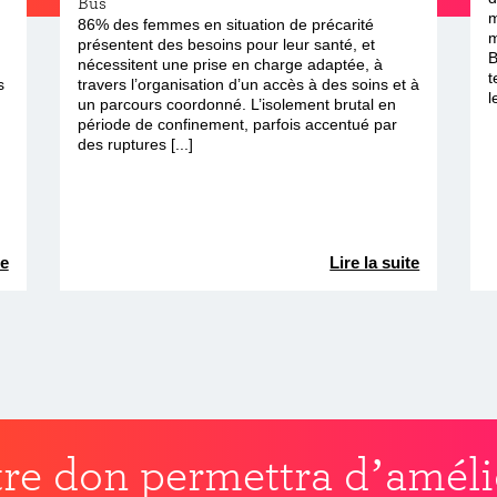
Bus
m
86% des femmes en situation de précarité
m
présentent des besoins pour leur santé, et
B
nécessitent une prise en charge adaptée, à
t
s
travers l’organisation d’un accès à des soins et à
l
un parcours coordonné. L’isolement brutal en
période de confinement, parfois accentué par
des ruptures [...]
te
Lire la suite
re don permettra d’améli