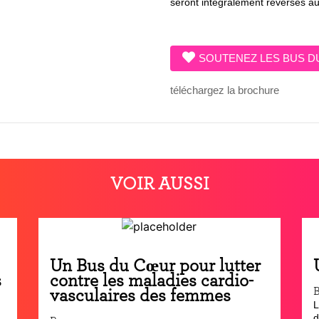
seront intégralement reversés a
SOUTENEZ LES BUS D
téléchargez la brochure
VOIR AUSSI
Un Bus du Cœur pour lutter
s
contre les maladies cardio-
vasculaires des femmes
L
d