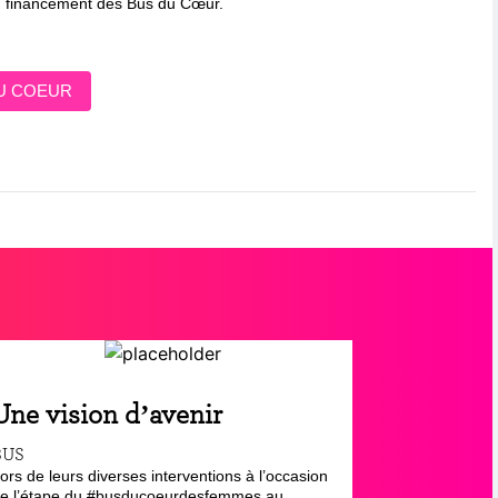
u financement des Bus du Cœur.
U COEUR
Une vision d’avenir
BUS
ors de leurs diverses interventions à l’occasion
e l’étape du #busducoeurdesfemmes au