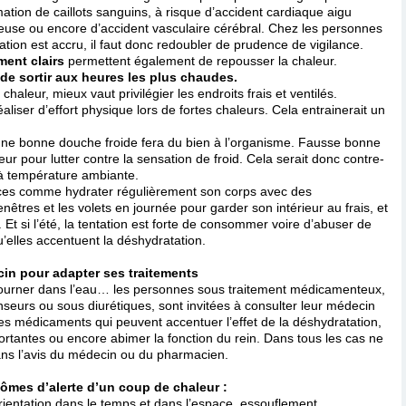
rmation de caillots sanguins, à risque d’accident cardiaque aigu
euse ou encore d’accident vasculaire cérébral. Chez les personnes
tion est accru, il faut donc redoubler de prudence de vigilance.
ment clairs
permettent également de repousser la chaleur.
 de sortir aux heures les plus chaudes.
chaleur, mieux vaut privilégier les endroits frais et ventilés.
aliser d’effort physique lors de fortes chaleurs. Cela entrainerait un
ne bonne douche froide fera du bien à l’organisme. Fausse bonne
eur pour lutter contre la sensation de froid. Cela serait donc contre-
 à température ambiante.
stuces comme hydrater régulièrement son corps avec des
nêtres et les volets en journée pour garder son intérieur au frais, et
t si l’été, la tentation est forte de consommer voire d’abuser de
elles accentuent la déshydratation.
in pour adapter ses traitements
tourner dans l’eau… les personnes sous traitement médicamenteux,
seurs ou sous diurétiques, sont invitées à consulter leur médecin
s médicaments qui peuvent accentuer l’effet de la déshydratation,
tantes ou encore abimer la fonction du rein. Dans tous les cas ne
ans l’avis du médecin ou du pharmacien.
tômes d’alerte d’un coup de chaleur :
ientation dans le temps et dans l’espace, essouflement,