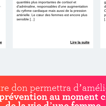
quantités plus importantes de cortisol et
g
.
d'adrénaline, responsables d'une augmentation
d
du rythme cardiaque mais aussi de la pression
C
artérielle. Le cœur des femmes est encore plus
p
sensible [...]
[
te
Lire la suite
re don permettra d’améli
prévention au moment c
de la vie d’une femme