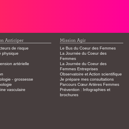
on Anticiper
Mission Agir
cteurs de risque
Le Bus du Coeur des Femmes
té physique
La Journée du Coeur des
Femmes
ension artérielle
La Journée du Coeur des
Femmes Entreprises
on
Observatoire et Action scientifique
logie - grossesse
Je prépare mes consultations
ologie
Parcours Cœur Artères Femmes
ne vasculaire
Prévention : Infographies et
brochures