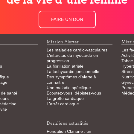
FAIRE UN DON
Mission Alerter
Missi
Les maladies cardio-vasculaires
Les fa
L'infarctus du myocarde en
Activi
progression
Tabac
s
La fibrillation atriale
Hypert
La tachycardie jonctionnelle
Stress
fique
Des symptômes d’alerte à
Nutriti
tage
connaitre
Gynéco
Une maladie spécifique
Pneum
 de santé
Écoutez-vous, dépistez-vous
Médeci
eurs
La greffe cardiaque
 médecine
L'arrêt cardiaque
vité
Dernières actualités
Fondation Clariane : un