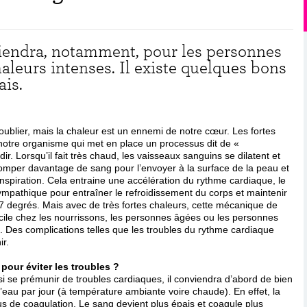
onviendra, notamment, pour les personnes
leurs intenses. Il existe quelques bons
ais.
oublier, mais la chaleur est un ennemi de notre cœur. Les fortes
notre organisme qui met en place un processus dit de «
ir. Lorsqu’il fait très chaud, les vaisseaux sanguins se dilatent et
omper davantage de sang pour l’envoyer à la surface de la peau et
ranspiration. Cela entraine une accélération du rythme cardiaque, le
mpathique pour entraîner le refroidissement du corps et maintenir
37 degrés. Mais avec de très fortes chaleurs, cette mécanique de
ficile chez les nourrissons, les personnes âgées ou les personnes
. Des complications telles que les troubles du rythme cardiaque
ir.
pour éviter les troubles ?
si se prémunir de troubles cardiaques, il conviendra d’abord de bien
d’eau par jour (à température ambiante voire chaude). En effet, la
us de coagulation. Le sang devient plus épais et coagule plus