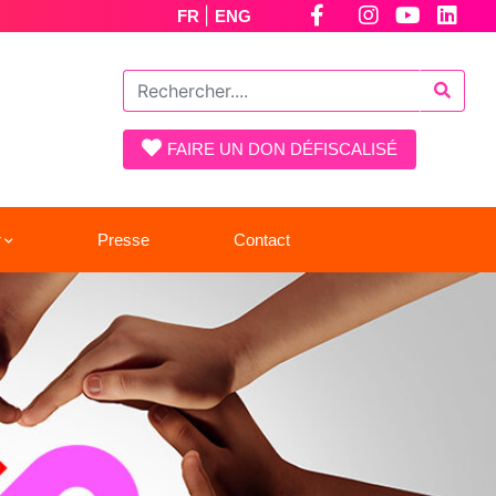
|
FR
ENG
FAIRE UN DON DÉFISCALISÉ
r
Presse
Contact