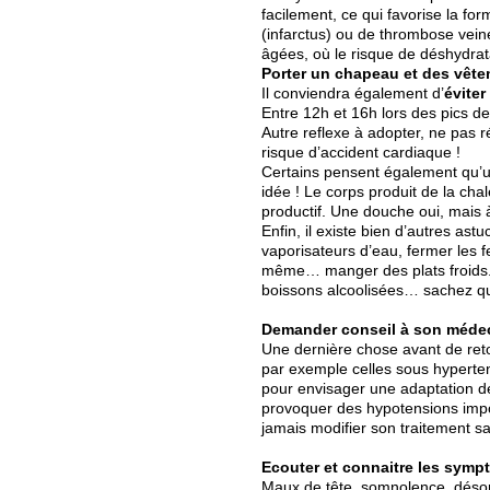
facilement, ce qui favorise la fo
(infarctus) ou de thrombose vein
âgées, où le risque de déshydrata
Porter un chapeau et des vête
Il conviendra également d’
éviter
Entre 12h et 16h lors des pics de 
Autre reflexe à adopter, ne pas ré
risque d’accident cardiaque !
Certains pensent également qu’u
idée ! Le corps produit de la chal
productif. Une douche oui, mais
Enfin, il existe bien d’autres a
vaporisateurs d’eau, fermer les fe
même… manger des plats froids. E
boissons alcoolisées… sachez qu’
Demander conseil à son médec
Une dernière chose avant de re
par exemple celles sous hyperten
pour envisager une adaptation de
provoquer des hypotensions impor
jamais modifier son traitement s
Ecouter et connaitre les symp
Maux de tête, somnolence, désor