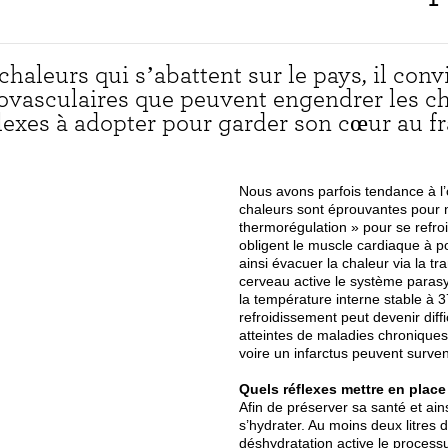
s chaleurs qui s’abattent sur le pays, il c
ovasculaires que peuvent engendrer les cha
lexes à adopter pour garder son cœur au fr
Nous avons parfois tendance à l’
chaleurs sont éprouvantes pour 
thermorégulation » pour se refroid
obligent le muscle cardiaque à p
ainsi évacuer la chaleur via la t
cerveau active le système parasy
la température interne stable à 
refroidissement peut devenir dif
atteintes de maladies chroniques
voire un infarctus peuvent surven
Quels réflexes mettre en place 
Afin de préserver sa santé et ain
s’hydrater. Au moins deux litres 
déshydratation active le process